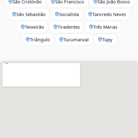
São Cristóvão
São Francisco
São João Bosco
São Sebastião
Socialista
Tancredo Neves
Teixeirão
Tiradentes
Três Marias
Triângulo
Tucumanzal
Tupy