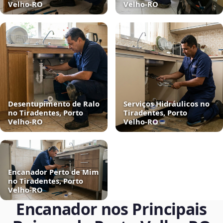
Velho‑RO
Velho‑RO
Desentupimento de Ralo
Serviços Hidráulicos no
no Tiradentes, Porto
Tiradentes, Porto
Velho‑RO
Velho‑RO
Encanador Perto de Mim
no Tiradentes, Porto
Velho‑RO
Encanador nos Principais