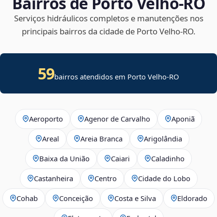
Bairros de Porto Velho‑RO
Serviços hidráulicos completos e manutenções nos
principais bairros da cidade de Porto Velho‑RO.
59
bairros atendidos em Porto Velho-RO
Aeroporto
Agenor de Carvalho
Aponiã
Areal
Areia Branca
Arigolândia
Baixa da União
Caiari
Caladinho
Castanheira
Centro
Cidade do Lobo
Cohab
Conceição
Costa e Silva
Eldorado