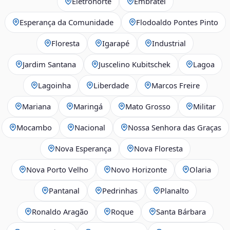
Eletronorte
Embratel
Esperança da Comunidade
Flodoaldo Pontes Pinto
Floresta
Igarapé
Industrial
Jardim Santana
Juscelino Kubitschek
Lagoa
Lagoinha
Liberdade
Marcos Freire
Mariana
Maringá
Mato Grosso
Militar
Mocambo
Nacional
Nossa Senhora das Graças
Nova Esperança
Nova Floresta
Nova Porto Velho
Novo Horizonte
Olaria
Pantanal
Pedrinhas
Planalto
Ronaldo Aragão
Roque
Santa Bárbara