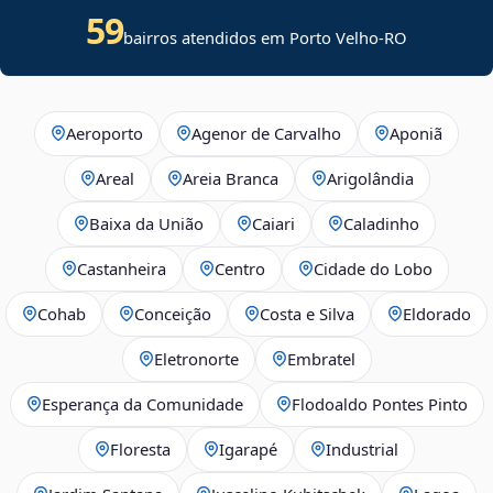
59
bairros atendidos em Porto Velho-RO
Aeroporto
Agenor de Carvalho
Aponiã
Areal
Areia Branca
Arigolândia
Baixa da União
Caiari
Caladinho
Castanheira
Centro
Cidade do Lobo
Cohab
Conceição
Costa e Silva
Eldorado
Eletronorte
Embratel
Esperança da Comunidade
Flodoaldo Pontes Pinto
Floresta
Igarapé
Industrial