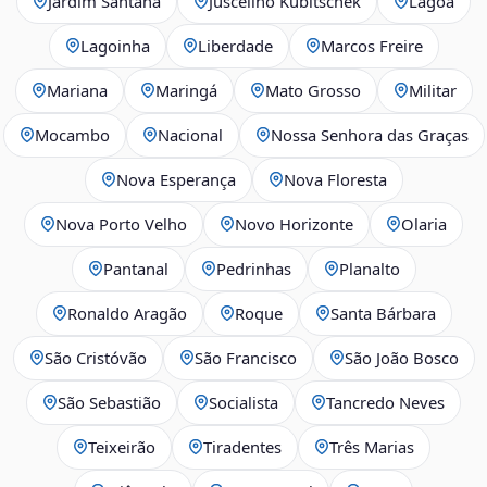
Jardim Santana
Juscelino Kubitschek
Lagoa
Lagoinha
Liberdade
Marcos Freire
Mariana
Maringá
Mato Grosso
Militar
Mocambo
Nacional
Nossa Senhora das Graças
Nova Esperança
Nova Floresta
Nova Porto Velho
Novo Horizonte
Olaria
Pantanal
Pedrinhas
Planalto
Ronaldo Aragão
Roque
Santa Bárbara
São Cristóvão
São Francisco
São João Bosco
São Sebastião
Socialista
Tancredo Neves
Teixeirão
Tiradentes
Três Marias