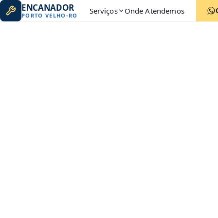
ENCANADOR
Serviços
Onde Atendemos
PORTO VELHO
-
RO