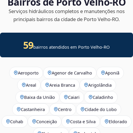
Bairros de Porto Velho‑RO
Serviços hidráulicos completos e manutenções nos
principais bairros da cidade de Porto Velho‑RO.
59
bairros atendidos em Porto Velho-RO
Aeroporto
Agenor de Carvalho
Aponiã
Areal
Areia Branca
Arigolândia
Baixa da União
Caiari
Caladinho
Castanheira
Centro
Cidade do Lobo
Cohab
Conceição
Costa e Silva
Eldorado