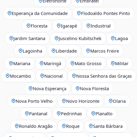
Eletronorte
Embratel
Esperança da Comunidade
Flodoaldo Pontes Pinto
Floresta
Igarapé
Industrial
Jardim Santana
Juscelino Kubitschek
Lagoa
Lagoinha
Liberdade
Marcos Freire
Mariana
Maringá
Mato Grosso
Militar
Mocambo
Nacional
Nossa Senhora das Graças
Nova Esperança
Nova Floresta
Nova Porto Velho
Novo Horizonte
Olaria
Pantanal
Pedrinhas
Planalto
Ronaldo Aragão
Roque
Santa Bárbara