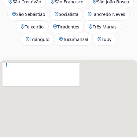
São Cristóvão
São Francisco
São João Bosco
São Sebastião
Socialista
Tancredo Neves
Teixeirão
Tiradentes
Três Marias
Triângulo
Tucumanzal
Tupy