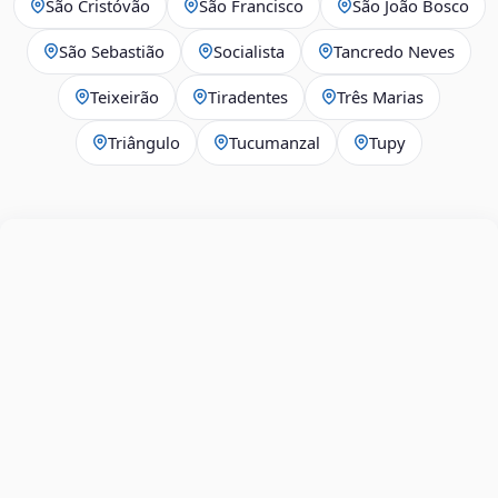
São Cristóvão
São Francisco
São João Bosco
São Sebastião
Socialista
Tancredo Neves
Teixeirão
Tiradentes
Três Marias
Triângulo
Tucumanzal
Tupy