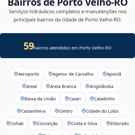
Bairros de Porto Velho‑RO
Serviços hidráulicos completos e manutenções nos
principais bairros da cidade de Porto Velho‑RO.
59
bairros atendidos em Porto Velho-RO
Aeroporto
Agenor de Carvalho
Aponiã
Areal
Areia Branca
Arigolândia
Baixa da União
Caiari
Caladinho
Castanheira
Centro
Cidade do Lobo
Cohab
Conceição
Costa e Silva
Eldorado