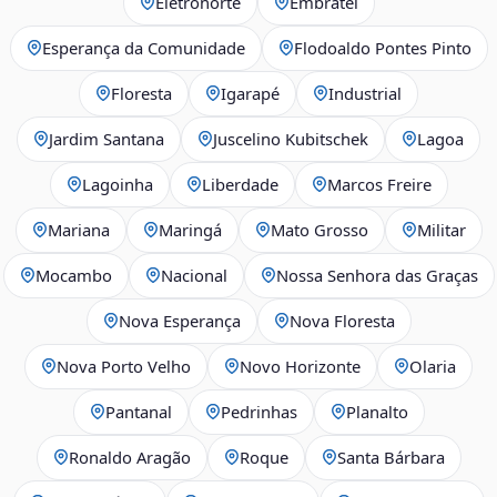
Eletronorte
Embratel
Esperança da Comunidade
Flodoaldo Pontes Pinto
Floresta
Igarapé
Industrial
Jardim Santana
Juscelino Kubitschek
Lagoa
Lagoinha
Liberdade
Marcos Freire
Mariana
Maringá
Mato Grosso
Militar
Mocambo
Nacional
Nossa Senhora das Graças
Nova Esperança
Nova Floresta
Nova Porto Velho
Novo Horizonte
Olaria
Pantanal
Pedrinhas
Planalto
Ronaldo Aragão
Roque
Santa Bárbara