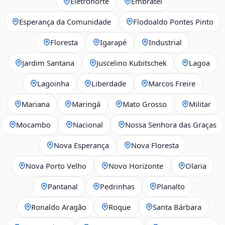
Eletronorte
Embratel
Esperança da Comunidade
Flodoaldo Pontes Pinto
Floresta
Igarapé
Industrial
Jardim Santana
Juscelino Kubitschek
Lagoa
Lagoinha
Liberdade
Marcos Freire
Mariana
Maringá
Mato Grosso
Militar
Mocambo
Nacional
Nossa Senhora das Graças
Nova Esperança
Nova Floresta
Nova Porto Velho
Novo Horizonte
Olaria
Pantanal
Pedrinhas
Planalto
Ronaldo Aragão
Roque
Santa Bárbara