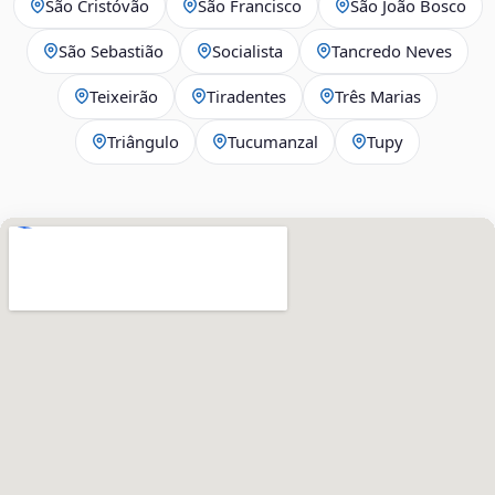
São Cristóvão
São Francisco
São João Bosco
São Sebastião
Socialista
Tancredo Neves
Teixeirão
Tiradentes
Três Marias
Triângulo
Tucumanzal
Tupy