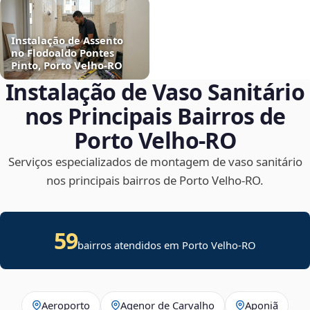
Instalação de Assento
no Flodoaldo Pontes
Pinto, Porto Velho‑RO
Instalação de Vaso Sanitário
nos Principais Bairros de
Porto Velho‑RO
Serviços especializados de montagem de vaso sanitário
nos principais bairros de Porto Velho‑RO.
59
bairros atendidos em Porto Velho-RO
Aeroporto
Agenor de Carvalho
Aponiã