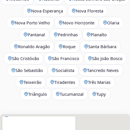
Nova Esperança
Nova Floresta
Nova Porto Velho
Novo Horizonte
Olaria
Pantanal
Pedrinhas
Planalto
Ronaldo Aragão
Roque
Santa Bárbara
São Cristóvão
São Francisco
São João Bosco
São Sebastião
Socialista
Tancredo Neves
Teixeirão
Tiradentes
Três Marias
Triângulo
Tucumanzal
Tupy