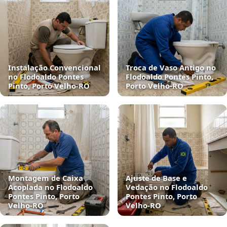
Instalação Convencional
Troca de Vaso Antigo no
no Flodoaldo Pontes
Flodoaldo Pontes Pinto,
Pinto, Porto Velho‑RO
Porto Velho‑RO
Montagem de Caixa
Ajuste de Base e
Acoplada no Flodoaldo
Vedação no Flodoaldo
Pontes Pinto, Porto
Pontes Pinto, Porto
Velho‑RO
Velho‑RO