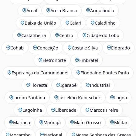
Areal
Areia Branca
Arigolândia
Baixa da União
Caiari
Caladinho
Castanheira
Centro
Cidade do Lobo
Cohab
Conceição
Costa e Silva
Eldorado
Eletronorte
Embratel
Esperança da Comunidade
Flodoaldo Pontes Pinto
Floresta
Igarapé
Industrial
Jardim Santana
Juscelino Kubitschek
Lagoa
Lagoinha
Liberdade
Marcos Freire
Mariana
Maringá
Mato Grosso
Militar
Mocambo
Nacional
Nossa Senhora das Graças