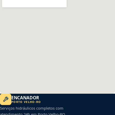
ENCANADOR
PORTO VELHO
-
RO
Serviços hidráulicos completos com
atendimento 24h em
Porto Velho
-
RO
.