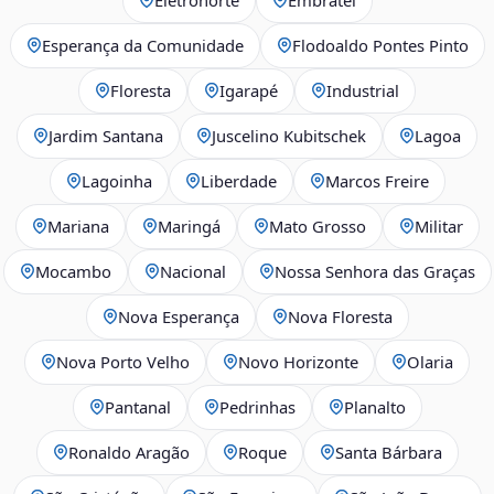
Esperança da Comunidade
Flodoaldo Pontes Pinto
Floresta
Igarapé
Industrial
Jardim Santana
Juscelino Kubitschek
Lagoa
Lagoinha
Liberdade
Marcos Freire
Mariana
Maringá
Mato Grosso
Militar
Mocambo
Nacional
Nossa Senhora das Graças
Nova Esperança
Nova Floresta
Nova Porto Velho
Novo Horizonte
Olaria
Pantanal
Pedrinhas
Planalto
Ronaldo Aragão
Roque
Santa Bárbara