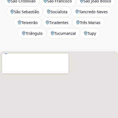
São Cristóvão
São Francisco
São João Bosco
São Sebastião
Socialista
Tancredo Neves
Teixeirão
Tiradentes
Três Marias
Triângulo
Tucumanzal
Tupy