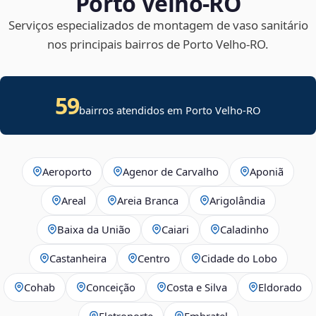
Porto Velho‑RO
Serviços especializados de montagem de vaso sanitário
nos principais bairros de Porto Velho‑RO.
59
bairros atendidos em Porto Velho-RO
Aeroporto
Agenor de Carvalho
Aponiã
Areal
Areia Branca
Arigolândia
Baixa da União
Caiari
Caladinho
Castanheira
Centro
Cidade do Lobo
Cohab
Conceição
Costa e Silva
Eldorado
Eletronorte
Embratel