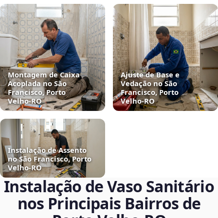
Montagem de Caixa
Ajuste de Base e
Acoplada no São
Vedação no São
Francisco, Porto
Francisco, Porto
Velho‑RO
Velho‑RO
Instalação de Assento
no São Francisco, Porto
Velho‑RO
Instalação de Vaso Sanitário
nos Principais Bairros de