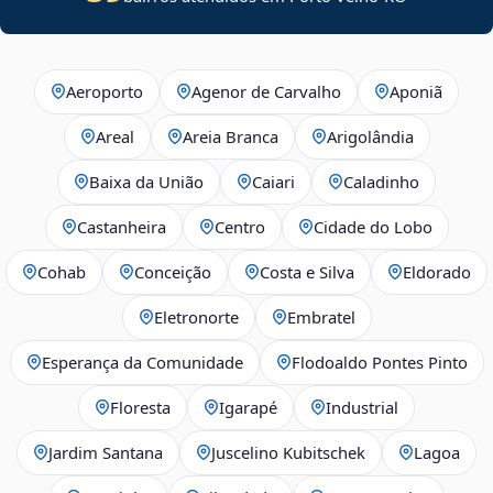
Aeroporto
Agenor de Carvalho
Aponiã
Areal
Areia Branca
Arigolândia
Baixa da União
Caiari
Caladinho
Castanheira
Centro
Cidade do Lobo
Cohab
Conceição
Costa e Silva
Eldorado
Eletronorte
Embratel
Esperança da Comunidade
Flodoaldo Pontes Pinto
Floresta
Igarapé
Industrial
Jardim Santana
Juscelino Kubitschek
Lagoa