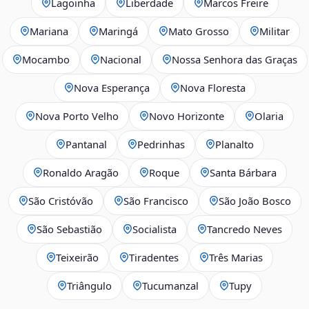
Lagoinha
Liberdade
Marcos Freire
Mariana
Maringá
Mato Grosso
Militar
Mocambo
Nacional
Nossa Senhora das Graças
Nova Esperança
Nova Floresta
Nova Porto Velho
Novo Horizonte
Olaria
Pantanal
Pedrinhas
Planalto
Ronaldo Aragão
Roque
Santa Bárbara
São Cristóvão
São Francisco
São João Bosco
São Sebastião
Socialista
Tancredo Neves
Teixeirão
Tiradentes
Três Marias
Triângulo
Tucumanzal
Tupy