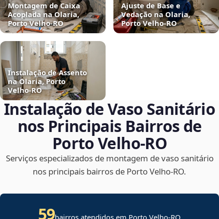
Montagem de Caixa
Ajuste de Base e
Acoplada na Olaria,
Vedação na Olaria,
Porto Velho‑RO
Porto Velho‑RO
Instalação de Assento
na Olaria, Porto
Velho‑RO
Instalação de Vaso Sanitário
nos Principais Bairros de
Porto Velho‑RO
Serviços especializados de montagem de vaso sanitário
nos principais bairros de Porto Velho‑RO.
59
bairros atendidos em Porto Velho-RO