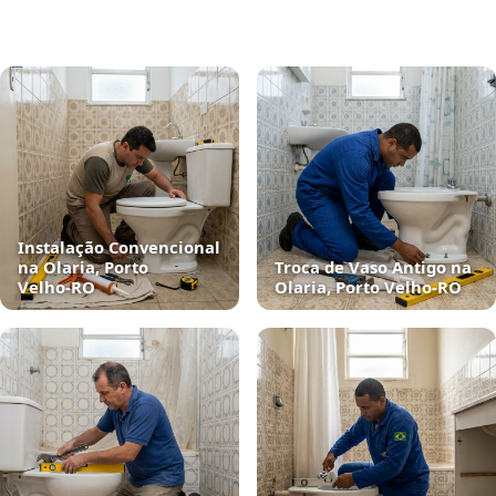
Instalação Convencional
na Olaria, Porto
Troca de Vaso Antigo na
Velho‑RO
Olaria, Porto Velho‑RO