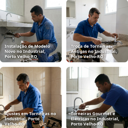
Instalação de Modelo
Troca de Torneiras
Novo no Industrial,
Antigas no Industrial,
Porto Velho‑RO
Porto Velho‑RO
Ajustes em Torneiras no
Torneiras Gourmet e
Industrial, Porto
Elétricas no Industrial,
Velho‑RO
Porto Velho‑RO