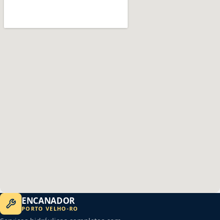
ENCANADOR
PORTO VELHO
-
RO