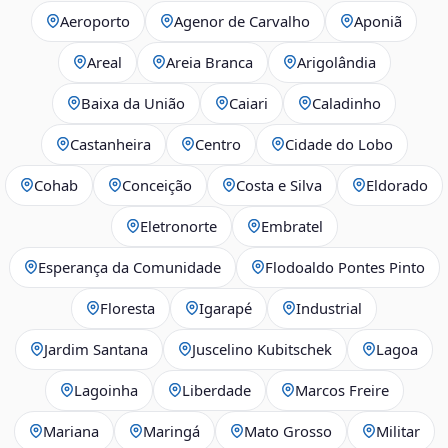
Aeroporto
Agenor de Carvalho
Aponiã
Areal
Areia Branca
Arigolândia
Baixa da União
Caiari
Caladinho
Castanheira
Centro
Cidade do Lobo
Cohab
Conceição
Costa e Silva
Eldorado
Eletronorte
Embratel
Esperança da Comunidade
Flodoaldo Pontes Pinto
Floresta
Igarapé
Industrial
Jardim Santana
Juscelino Kubitschek
Lagoa
Lagoinha
Liberdade
Marcos Freire
Mariana
Maringá
Mato Grosso
Militar