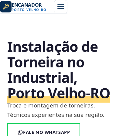
ENCANADOR
PORTO VELHO
-
RO
Instalação de
Torneira no
Industrial,
Porto Velho‑RO
Troca e montagem de torneiras.
Técnicos experientes na sua região.
FALE NO WHATSAPP