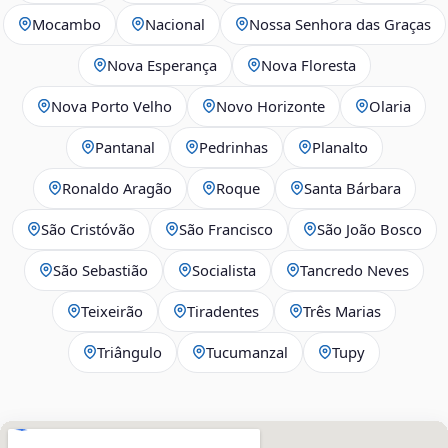
Mocambo
Nacional
Nossa Senhora das Graças
Nova Esperança
Nova Floresta
Nova Porto Velho
Novo Horizonte
Olaria
Pantanal
Pedrinhas
Planalto
Ronaldo Aragão
Roque
Santa Bárbara
São Cristóvão
São Francisco
São João Bosco
São Sebastião
Socialista
Tancredo Neves
Teixeirão
Tiradentes
Três Marias
Triângulo
Tucumanzal
Tupy