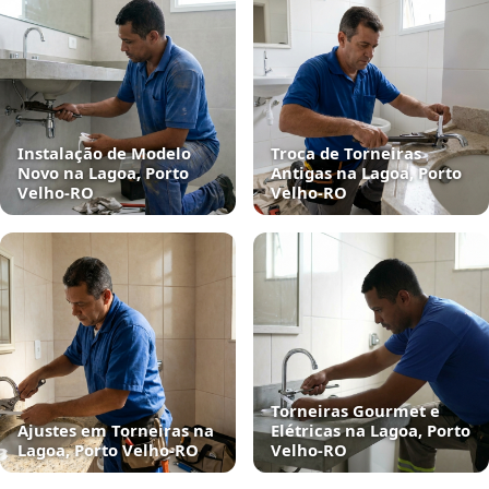
Instalação de Modelo
Troca de Torneiras
Novo na Lagoa, Porto
Antigas na Lagoa, Porto
Velho‑RO
Velho‑RO
Torneiras Gourmet e
Ajustes em Torneiras na
Elétricas na Lagoa, Porto
Lagoa, Porto Velho‑RO
Velho‑RO