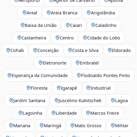
Areal
Areia Branca
Arigolândia
Baixa da União
Caiari
Caladinho
Castanheira
Centro
Cidade do Lobo
Cohab
Conceição
Costa e Silva
Eldorado
Eletronorte
Embratel
Esperança da Comunidade
Flodoaldo Pontes Pinto
Floresta
Igarapé
Industrial
Jardim Santana
Juscelino Kubitschek
Lagoa
Lagoinha
Liberdade
Marcos Freire
Mariana
Maringá
Mato Grosso
Militar