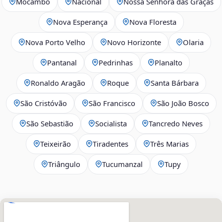
Mocambo
Nacional
Nossa Senhora das Graças
Nova Esperança
Nova Floresta
Nova Porto Velho
Novo Horizonte
Olaria
Pantanal
Pedrinhas
Planalto
Ronaldo Aragão
Roque
Santa Bárbara
São Cristóvão
São Francisco
São João Bosco
São Sebastião
Socialista
Tancredo Neves
Teixeirão
Tiradentes
Três Marias
Triângulo
Tucumanzal
Tupy