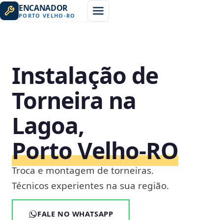
ENCANADOR
PORTO VELHO
-
RO
Instalação de
Torneira na
Lagoa,
Porto Velho‑RO
Troca e montagem de torneiras.
Técnicos experientes na sua região.
FALE NO WHATSAPP