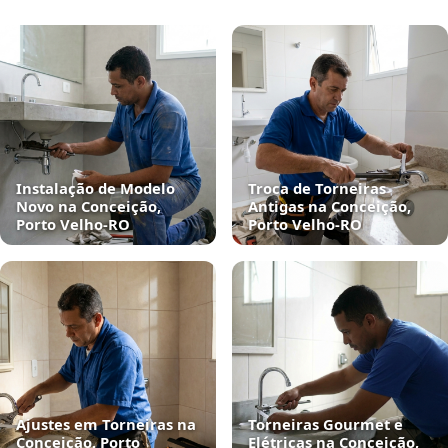
Instalação de Modelo
Troca de Torneiras
Novo na Conceição,
Antigas na Conceição,
Porto Velho‑RO
Porto Velho‑RO
Ajustes em Torneiras na
Torneiras Gourmet e
Conceição, Porto
Elétricas na Conceição,