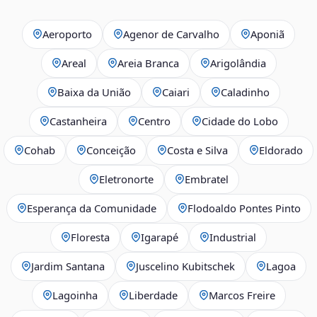
Aeroporto
Agenor de Carvalho
Aponiã
Areal
Areia Branca
Arigolândia
Baixa da União
Caiari
Caladinho
Castanheira
Centro
Cidade do Lobo
Cohab
Conceição
Costa e Silva
Eldorado
Eletronorte
Embratel
Esperança da Comunidade
Flodoaldo Pontes Pinto
Floresta
Igarapé
Industrial
Jardim Santana
Juscelino Kubitschek
Lagoa
Lagoinha
Liberdade
Marcos Freire