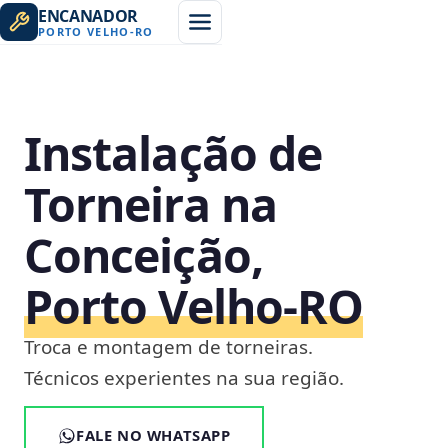
ENCANADOR
PORTO VELHO
-
RO
Instalação de
Torneira na
Conceição,
Porto Velho‑RO
Troca e montagem de torneiras.
Técnicos experientes na sua região.
FALE NO WHATSAPP