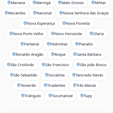
Mariana
Maringá
Mato Grosso
Militar
Mocambo
Nacional
Nossa Senhora das Graças
Nova Esperança
Nova Floresta
Nova Porto Velho
Novo Horizonte
Olaria
Pantanal
Pedrinhas
Planalto
Ronaldo Aragão
Roque
Santa Bárbara
São Cristóvão
São Francisco
São João Bosco
São Sebastião
Socialista
Tancredo Neves
Teixeirão
Tiradentes
Três Marias
Triângulo
Tucumanzal
Tupy