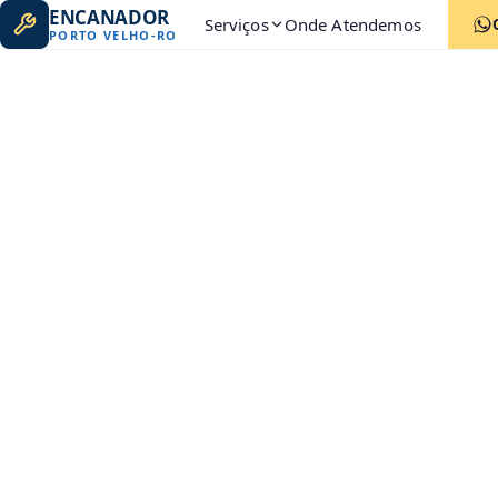
ENCANADOR
Serviços
Onde Atendemos
PORTO VELHO
-
RO