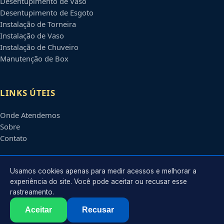
Desentupimento de Vaso
Desentupimento de Esgoto
Instalação de Torneira
Instalação de Vaso
Instalação de Chuveiro
Manutenção de Box
LINKS ÚTEIS
Onde Atendemos
Sobre
Contato
CONTATO
Usamos cookies apenas para medir acessos e melhorar a
experiência do site. Você pode aceitar ou recusar esse
rastreamento.
Atendimento em
Porto Velho
-
RO
e regiões parceiras
contato@encanadoremportovelho.com.br
Aceitar
Recusar
©
2026
Encanador em
Porto Velho
-
RO
. Todos os direitos reservados.