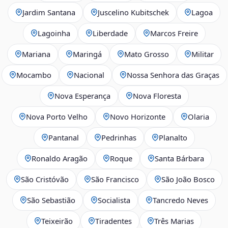
Jardim Santana
Juscelino Kubitschek
Lagoa
Lagoinha
Liberdade
Marcos Freire
Mariana
Maringá
Mato Grosso
Militar
Mocambo
Nacional
Nossa Senhora das Graças
Nova Esperança
Nova Floresta
Nova Porto Velho
Novo Horizonte
Olaria
Pantanal
Pedrinhas
Planalto
Ronaldo Aragão
Roque
Santa Bárbara
São Cristóvão
São Francisco
São João Bosco
São Sebastião
Socialista
Tancredo Neves
Teixeirão
Tiradentes
Três Marias