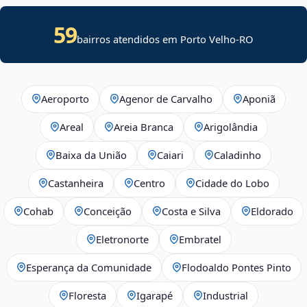
59
bairros atendidos em Porto Velho-RO
Aeroporto
Agenor de Carvalho
Aponiã
Areal
Areia Branca
Arigolândia
Baixa da União
Caiari
Caladinho
Castanheira
Centro
Cidade do Lobo
Cohab
Conceição
Costa e Silva
Eldorado
Eletronorte
Embratel
Esperança da Comunidade
Flodoaldo Pontes Pinto
Floresta
Igarapé
Industrial