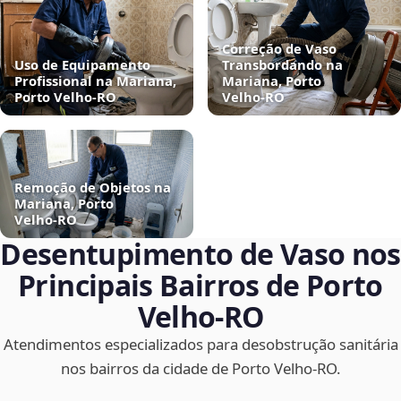
Correção de Vaso
Uso de Equipamento
Transbordando na
Profissional na Mariana,
Mariana, Porto
Porto Velho‑RO
Velho‑RO
Remoção de Objetos na
Mariana, Porto
Velho‑RO
Desentupimento de Vaso nos
Principais Bairros de Porto
Velho‑RO
Atendimentos especializados para desobstrução sanitária
nos bairros da cidade de Porto Velho‑RO.