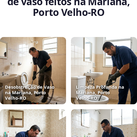
de vaso feitos na Mariana,
Porto Velho‑RO
Desobstrução de Vaso
Limpeza Profunda na
na Mariana, Porto
Mariana, Porto
Velho‑RO
Velho‑RO