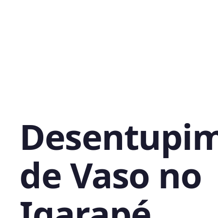
Desentupi
de Vaso no
Igarapé,