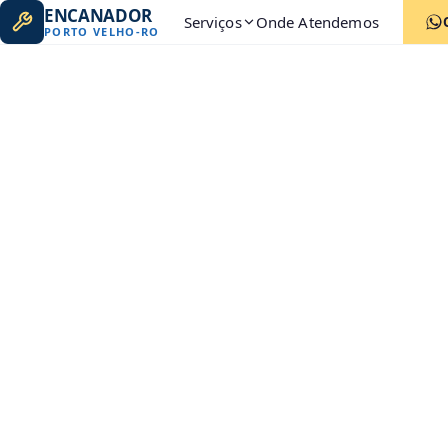
ENCANADOR
Serviços
Onde Atendemos
PORTO VELHO
-
RO