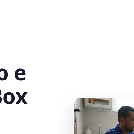
o e
Box