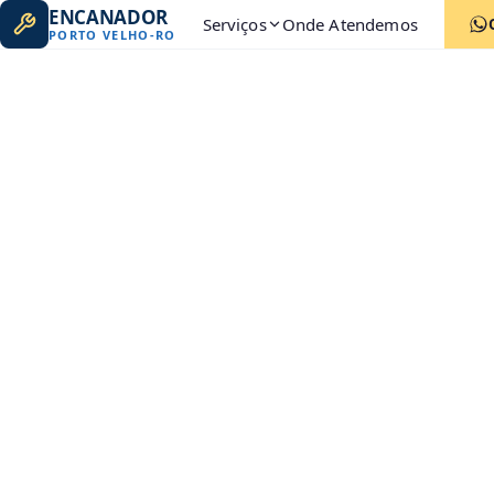
ENCANADOR
Serviços
Onde Atendemos
PORTO VELHO
-
RO