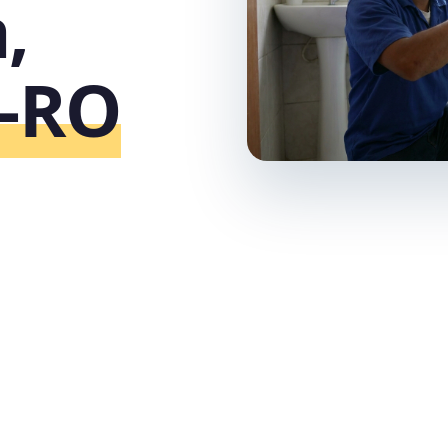
,
o‑RO