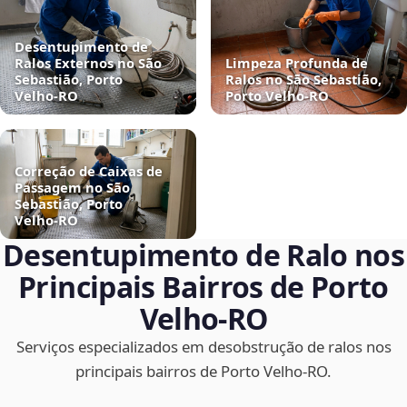
Desentupimento de
Ralos Externos no São
Limpeza Profunda de
Sebastião, Porto
Ralos no São Sebastião,
Velho‑RO
Porto Velho‑RO
Correção de Caixas de
Passagem no São
Sebastião, Porto
Velho‑RO
Desentupimento de Ralo nos
Principais Bairros de Porto
Velho‑RO
Serviços especializados em desobstrução de ralos nos
principais bairros de Porto Velho‑RO.