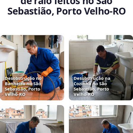
de ralo feitos no São
Sebastião, Porto Velho‑RO
Desobstrução no
Desobstrução na
Banheiro no São
Cozinha no São
Sebastião, Porto
Sebastião, Porto
Velho‑RO
Velho‑RO