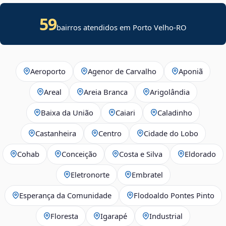
59
bairros atendidos em Porto Velho-RO
Aeroporto
Agenor de Carvalho
Aponiã
Areal
Areia Branca
Arigolândia
Baixa da União
Caiari
Caladinho
Castanheira
Centro
Cidade do Lobo
Cohab
Conceição
Costa e Silva
Eldorado
Eletronorte
Embratel
Esperança da Comunidade
Flodoaldo Pontes Pinto
Floresta
Igarapé
Industrial