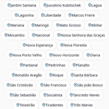
Jardim Santana
Juscelino Kubitschek
Lagoa
Lagoinha
Liberdade
Marcos Freire
Mariana
Maringá
Mato Grosso
Militar
Mocambo
Nacional
Nossa Senhora das Graças
Nova Esperança
Nova Floresta
Nova Porto Velho
Novo Horizonte
Olaria
Pantanal
Pedrinhas
Planalto
Ronaldo Aragão
Roque
Santa Bárbara
São Cristóvão
São Francisco
São João Bosco
São Sebastião
Socialista
Tancredo Neves
Teixeirão
Tiradentes
Três Marias