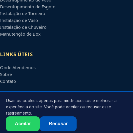
Desentupimento de Esgoto
Instalação de Torneira
Instalação de Vaso
Instalação de Chuveiro
Manutenção de Box
LINKS ÚTEIS
Onde Atendemos
Sobre
Contato
CONTATO
Usamos cookies apenas para medir acessos e melhorar a
experiência do site. Você pode aceitar ou recusar esse
rastreamento.
Atendimento em
Porto Velho
-
RO
e regiões parceiras
contato@encanadoremportovelho.com.br
Aceitar
Recusar
©
2026
Encanador em
Porto Velho
-
RO
. Todos os direitos reservados.