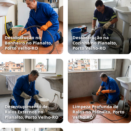
Desobstrução no
Desobstrução na
Banheiro no Planalto,
Cozinha no Planalto,
Porto Velho‑RO
Porto Velho‑RO
Desentupimento de
Limpeza Profunda de
Ralos Externos no
Ralos no Planalto, Porto
Planalto, Porto Velho‑RO
Velho‑RO