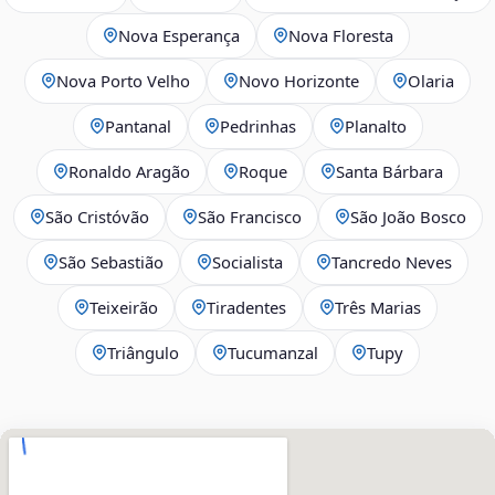
Nova Esperança
Nova Floresta
Nova Porto Velho
Novo Horizonte
Olaria
Pantanal
Pedrinhas
Planalto
Ronaldo Aragão
Roque
Santa Bárbara
São Cristóvão
São Francisco
São João Bosco
São Sebastião
Socialista
Tancredo Neves
Teixeirão
Tiradentes
Três Marias
Triângulo
Tucumanzal
Tupy