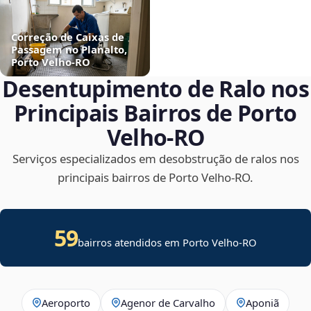
Correção de Caixas de
Passagem no Planalto,
Porto Velho‑RO
Desentupimento de Ralo nos
Principais Bairros de Porto
Velho‑RO
Serviços especializados em desobstrução de ralos nos
principais bairros de Porto Velho‑RO.
59
bairros atendidos em Porto Velho-RO
Aeroporto
Agenor de Carvalho
Aponiã