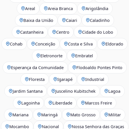
Areal
Areia Branca
Arigolândia
Baixa da União
Caiari
Caladinho
Castanheira
Centro
Cidade do Lobo
Cohab
Conceição
Costa e Silva
Eldorado
Eletronorte
Embratel
Esperança da Comunidade
Flodoaldo Pontes Pinto
Floresta
Igarapé
Industrial
Jardim Santana
Juscelino Kubitschek
Lagoa
Lagoinha
Liberdade
Marcos Freire
Mariana
Maringá
Mato Grosso
Militar
Mocambo
Nacional
Nossa Senhora das Graças