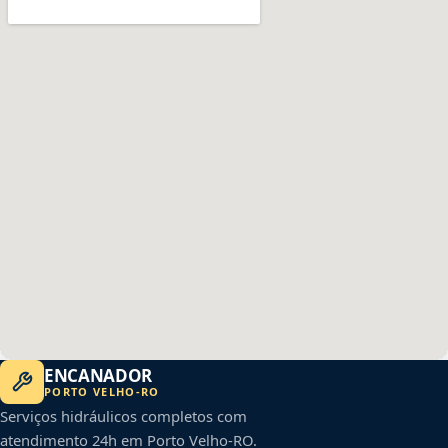
ENCANADOR
PORTO VELHO
-
RO
Serviços hidráulicos completos com
atendimento 24h em
Porto Velho
-
RO
.