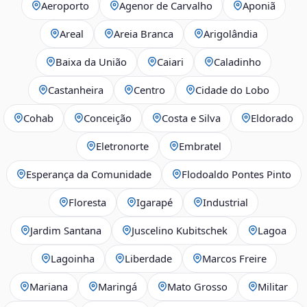
Aeroporto
Agenor de Carvalho
Aponiã
Areal
Areia Branca
Arigolândia
Baixa da União
Caiari
Caladinho
Castanheira
Centro
Cidade do Lobo
Cohab
Conceição
Costa e Silva
Eldorado
Eletronorte
Embratel
Esperança da Comunidade
Flodoaldo Pontes Pinto
Floresta
Igarapé
Industrial
Jardim Santana
Juscelino Kubitschek
Lagoa
Lagoinha
Liberdade
Marcos Freire
Mariana
Maringá
Mato Grosso
Militar