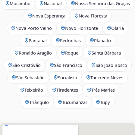
Mocambo
Nacional
Nossa Senhora das Graças
Nova Esperança
Nova Floresta
Nova Porto Velho
Novo Horizonte
Olaria
Pantanal
Pedrinhas
Planalto
Ronaldo Aragão
Roque
Santa Bárbara
São Cristóvão
São Francisco
São João Bosco
São Sebastião
Socialista
Tancredo Neves
Teixeirão
Tiradentes
Três Marias
Triângulo
Tucumanzal
Tupy