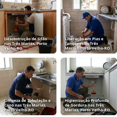
Desobstrução de Sifão
Liberação em Pias e
nas Três Marias, Porto
Tanques nas Três
Velho‑RO
Marias, Porto Velho‑RO
Limpeza de Tubulação e
Higienização Profunda
Cano nas Três Marias,
de Gordura nas Três
Porto Velho‑RO
Marias, Porto Velho‑RO