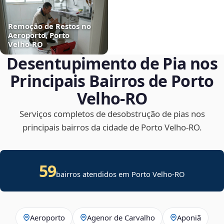
Remoção de Restos no
Aeroporto, Porto
Velho‑RO
Desentupimento de Pia nos
Principais Bairros de Porto
Velho‑RO
Serviços completos de desobstrução de pias nos
principais bairros da cidade de Porto Velho‑RO.
59
bairros atendidos em Porto Velho-RO
Aeroporto
Agenor de Carvalho
Aponiã