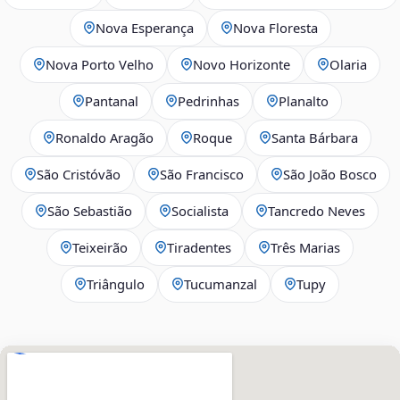
Nova Esperança
Nova Floresta
Nova Porto Velho
Novo Horizonte
Olaria
Pantanal
Pedrinhas
Planalto
Ronaldo Aragão
Roque
Santa Bárbara
São Cristóvão
São Francisco
São João Bosco
São Sebastião
Socialista
Tancredo Neves
Teixeirão
Tiradentes
Três Marias
Triângulo
Tucumanzal
Tupy