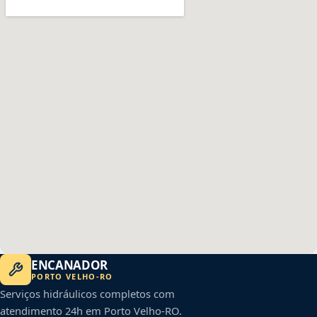
ENCANADOR
PORTO VELHO
-
RO
Serviços hidráulicos completos com
atendimento 24h em
Porto Velho
-
RO
.