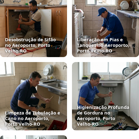
Desobstrução de Sifão
Liberação em Pias e
no Aeroporto, Porto
Tanques no Aeroporto,
Velho‑RO
Porto Velho‑RO
Higienização Profunda
Limpeza de Tubulação e
de Gordura no
Cano no Aeroporto,
Aeroporto, Porto
Porto Velho‑RO
Velho‑RO