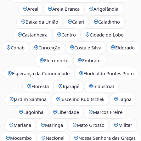
Areal
Areia Branca
Arigolândia
Baixa da União
Caiari
Caladinho
Castanheira
Centro
Cidade do Lobo
Cohab
Conceição
Costa e Silva
Eldorado
Eletronorte
Embratel
Esperança da Comunidade
Flodoaldo Pontes Pinto
Floresta
Igarapé
Industrial
Jardim Santana
Juscelino Kubitschek
Lagoa
Lagoinha
Liberdade
Marcos Freire
Mariana
Maringá
Mato Grosso
Militar
Mocambo
Nacional
Nossa Senhora das Graças