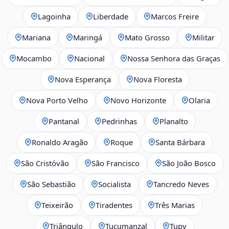
Lagoinha
Liberdade
Marcos Freire
Mariana
Maringá
Mato Grosso
Militar
Mocambo
Nacional
Nossa Senhora das Graças
Nova Esperança
Nova Floresta
Nova Porto Velho
Novo Horizonte
Olaria
Pantanal
Pedrinhas
Planalto
Ronaldo Aragão
Roque
Santa Bárbara
São Cristóvão
São Francisco
São João Bosco
São Sebastião
Socialista
Tancredo Neves
Teixeirão
Tiradentes
Três Marias
Triângulo
Tucumanzal
Tupy