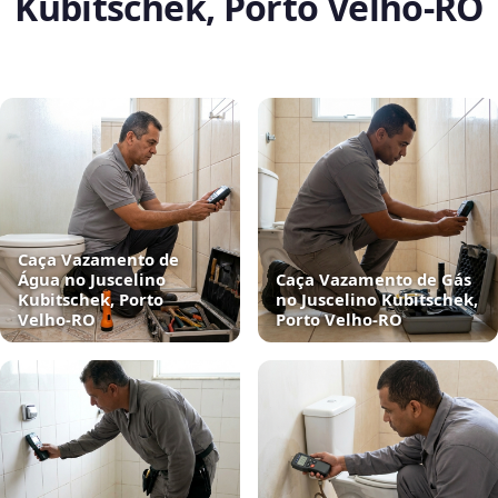
Kubitschek, Porto Velho‑RO
Caça Vazamento de
Água no Juscelino
Caça Vazamento de Gás
Kubitschek, Porto
no Juscelino Kubitschek,
Velho‑RO
Porto Velho‑RO