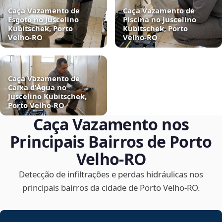
Caça Vazamento de
Caça Vazamento de
Esgoto no Juscelino
Piscina no Juscelino
Kubitschek, Porto
Kubitschek, Porto
Velho‑RO
Velho‑RO
Caça Vazamento de
Caixa d'Água no
Juscelino Kubitschek,
Porto Velho‑RO
Caça Vazamento nos
Principais Bairros de Porto
Velho‑RO
Detecção de infiltrações e perdas hidráulicas nos
principais bairros da cidade de Porto Velho‑RO.