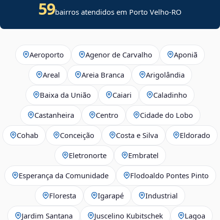
59
bairros atendidos em Porto Velho-RO
Aeroporto
Agenor de Carvalho
Aponiã
Areal
Areia Branca
Arigolândia
Baixa da União
Caiari
Caladinho
Castanheira
Centro
Cidade do Lobo
Cohab
Conceição
Costa e Silva
Eldorado
Eletronorte
Embratel
Esperança da Comunidade
Flodoaldo Pontes Pinto
Floresta
Igarapé
Industrial
Jardim Santana
Juscelino Kubitschek
Lagoa