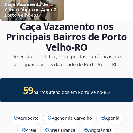
Caça Vazamento de
Caixa d'Água no Aponiã,
Porto Velho‑RO
Caça Vazamento nos
Principais Bairros de Porto
Velho‑RO
Detecção de infiltrações e perdas hidráulicas nos
principais bairros da cidade de Porto Velho‑RO.
59
bairros atendidos em Porto Velho-RO
Aeroporto
Agenor de Carvalho
Aponiã
Areal
Areia Branca
Arigolândia