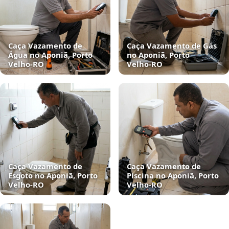
Caça Vazamento de
Caça Vazamento de Gás
Água no Aponiã, Porto
no Aponiã, Porto
Velho‑RO
Velho‑RO
Caça Vazamento de
Caça Vazamento de
Esgoto no Aponiã, Porto
Piscina no Aponiã, Porto
Velho‑RO
Velho‑RO