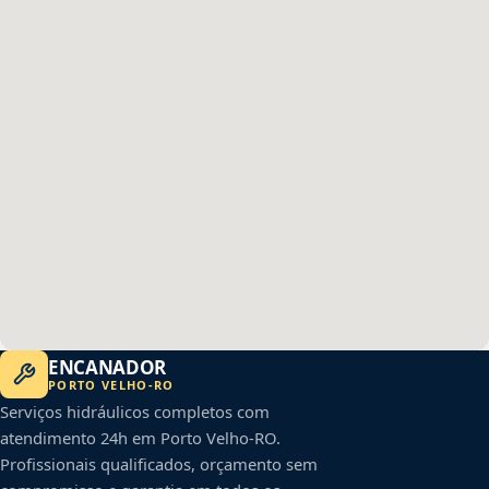
ENCANADOR
PORTO VELHO
-
RO
Serviços hidráulicos completos com
atendimento 24h em
Porto Velho
-
RO
.
Profissionais qualificados, orçamento sem