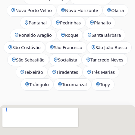
Nova Porto Velho
Novo Horizonte
Olaria
Pantanal
Pedrinhas
Planalto
Ronaldo Aragão
Roque
Santa Bárbara
São Cristóvão
São Francisco
São João Bosco
São Sebastião
Socialista
Tancredo Neves
Teixeirão
Tiradentes
Três Marias
Triângulo
Tucumanzal
Tupy