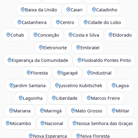
Baixa da União
Caiari
Caladinho
Castanheira
Centro
Cidade do Lobo
Cohab
Conceição
Costa e Silva
Eldorado
Eletronorte
Embratel
Esperança da Comunidade
Flodoaldo Pontes Pinto
Floresta
Igarapé
Industrial
Jardim Santana
Juscelino Kubitschek
Lagoa
Lagoinha
Liberdade
Marcos Freire
Mariana
Maringá
Mato Grosso
Militar
Mocambo
Nacional
Nossa Senhora das Graças
Nova Esperança
Nova Floresta